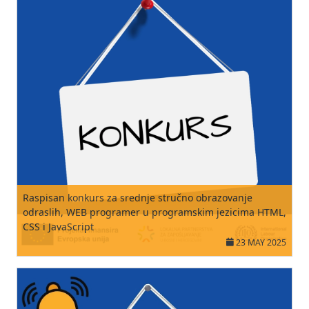
Raspisan konkurs za srednje stručno obrazovanje
odraslih, WEB programer u programskim jezicima HTML,
CSS i JavaScript
23 MAY 2025