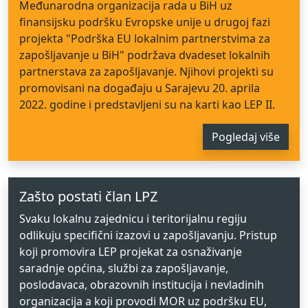
Međunarodna organizacija rada u BiH uz
finansijsku podršku Evropske unije u drugoj fazi
projekta "Podrška EU lokalnim partnerstvima za
zapošljavanje u BiH" podržava dvadeset lokalnih
partnerstava za zapošljavanje. Njihovi projekti su
promovisani na događaju u Sarajevu 20. aprila
2022. godine i predstavljeni su na karti kao LEP II.
Pogledaj više
Zašto postati član LPZ
Svaku lokalnu zajednicu i teritorijalnu regiju
odlikuju specifični izazovi u zapošljavanju. Pristup
koji promovira LEP projekat za osnaživanje
saradnje općina, službi za zapošljavanje,
poslodavaca, obrazovnih institucija i nevladinih
organizacija a koji provodi MOR uz podršku EU,