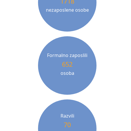
1718
nezaposlene osobe
Formalno zaposlili
652
osoba
Razvili
70