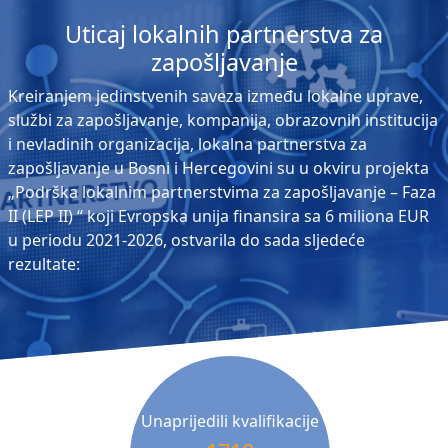
Uticaj lokalnih partnerstva za
zapošljavanje
Kreiranjem jedinstvenih saveza između lokalne uprave,
službi za zapošljavanje, kompanija, obrazovnih institucija
i nevladinih organizacija, lokalna partnerstva za
zapošljavanje u Bosni i Hercegovini su u okviru projekta
„Podrška lokalnim partnerstvima za zapošljavanje – Faza
II (LEP II) “ koji Evropska unija finansira sa 6 miliona EUR
u periodu 2021-2026, ostvarila do sada sljedeće
rezultate:
Unaprijedili kvalifikacije