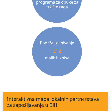
programa za obuke za
tržište rada
Podržali osnivanje
212
malih biznisa
Interaktivna mapa lokalnih partnerstava
za zapošljavanje u BiH