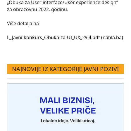
„Obuka za User interface/User experience design”
za obrazovnu 2022. godinu.
Više detalja na
L_Javni-konkurs_Obuka-za-UI_UX_29.4.pdf (nahla.ba)
NAJNOVIJE IZ KATEGORIJE JAVNI POZIVI