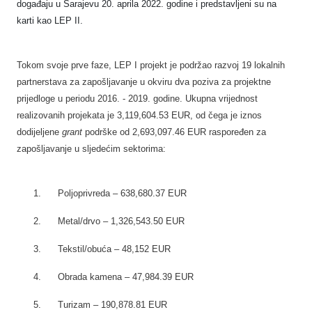
događaju u Sarajevu 20. aprila 2022. godine i predstavljeni su na
karti kao LEP II.
Tokom svoje prve faze, LEP I projekt je podržao razvoj 19 lokalnih
partnerstava za zapošljavanje u okviru dva poziva za projektne
prijedloge u periodu 2016. - 2019. godine. Ukupna vrijednost
realizovanih projekata je 3,119,604.53 EUR, od čega je iznos
dodijeljene
grant
podrške od 2,693,097.46 EUR raspoređen za
zapošljavanje u sljedećim sektorima:
1. Poljoprivreda – 638,680.37 EUR
2. Metal/drvo – 1,326,543.50 EUR
3. Tekstil/obuća – 48,152 EUR
4. Obrada kamena – 47,984.39 EUR
5. Turizam – 190,878.81 EUR