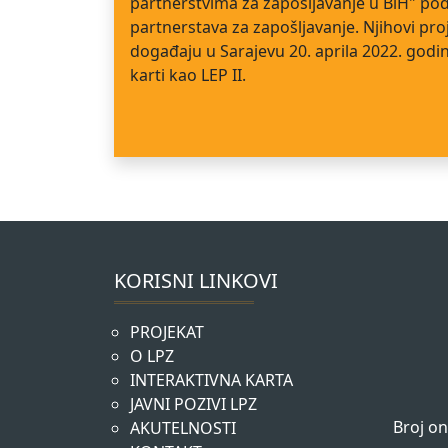
partnerstvima za zapošljavanje u BiH" po
partnerstava za zapošljavanje. Njihovi pro
događaju u Sarajevu 20. aprila 2022. godin
karti kao LEP II.
KORISNI LINKOVI
PROJEKAT
O LPZ
INTERAKTIVNA KARTA
JAVNI POZIVI LPZ
Broj on
AKUTELNOSTI