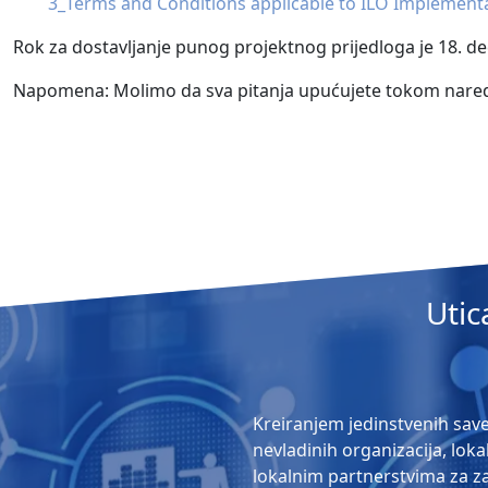
3_Terms and Conditions applicable to ILO Implemen
Rok za dostavljanje punog projektnog prijedloga je 18. d
Napomena: Molimo da sva pitanja upućujete tokom narednih
Utic
Kreiranjem jedinstvenih save
nevladinih organizacija, lok
lokalnim partnerstvima za zap