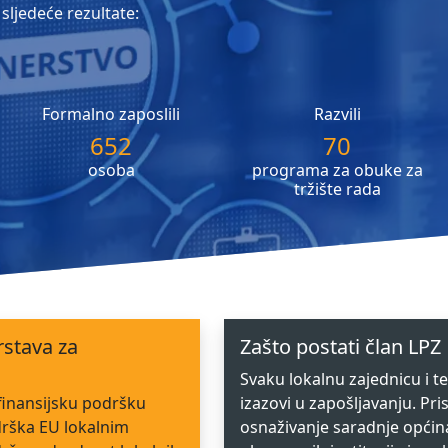
sljedeće rezultate:
Formalno zaposlili
Razvili
652
70
osoba
programa za obuke za
tržište rada
rstava za
Zašto postati član LPZ
Svaku lokalnu zajednicu i ter
finansijsku podršku
izazovi u zapošljavanju. Pr
drška EU lokalnim
osnaživanje saradnje općina