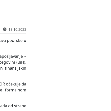
18.10.2023
tava podrške u
apošljavanje –
egovini (BiH).
 finansijskih
 MOR očekuje da
ose formalnom
 rada od strane