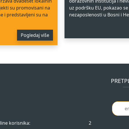
država dvadeset lokalnih
obrazovnih institucija i ne
jekti su promovisani na
uz podršku EU, pokazao se
e i predstavljeni su na
nezaposlenosti u Bosni i He
Pogledaj više
PRETP
line korisnika:
2