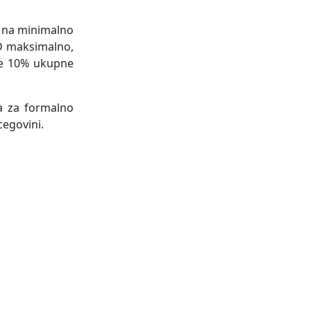
se na minimalno
SD maksimalno,
nje 10% ukupne
ka za formalno
cegovini.