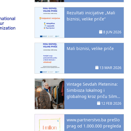
Hercegovini
Rezultati inicijative „Mali
biznisi, velike priče“
8 JUN 2026
Mali biznisi, velike priče
13 MAR 2026
Vintage Sevdah Pletenina:
Simbioza lokalnog i
globalnog kroz priču Silme
Šabanija Sirčo
12 FEB 2026
www.partnerstvo.ba prešlo
prag od 1.000.000 pregleda