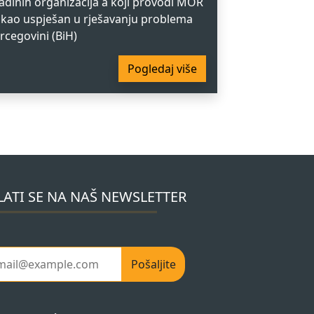
vladinih organizacija a koji provodi MOR
 kao uspješan u rješavanju problema
rcegovini (BiH)
Pogledaj više
LATI SE NA NAŠ NEWSLETTER
Pošaljite