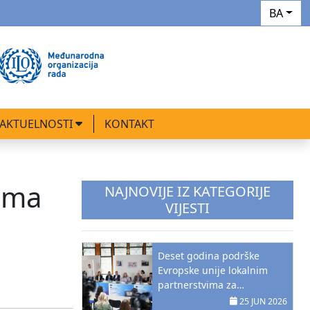
BA
AKTUELNOSTI
KONTAKT
vima
NAJNOVIJE IZ KATEGORIJE
VIJESTI
Deset godina podrške
Evropske unije lokalnim
.
partnerstvima za
zapošljavanje u Bosni i
25 JUN 2026