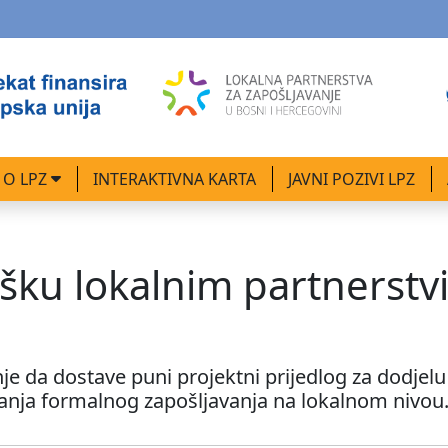
O LPZ
INTERAKTIVNA KARTA
JAVNI POZIVI LPZ
ršku lokalnim partnerst
je da dostave puni projektni prijedlog za dodjelu
ćanja formalnog zapošljavanja na lokalnom nivou