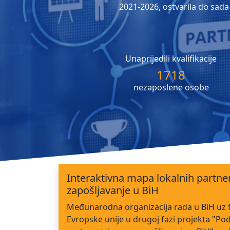
2021-2026, ostvarila do sada 
Unaprijedili kvalifikacije
1718
nezaposlene osobe
Interaktivna mapa lokalnih partne
zapošljavanje u BiH
Međunarodna organizacija rada u BiH uz 
Evropske unije u drugoj fazi projekta "Po