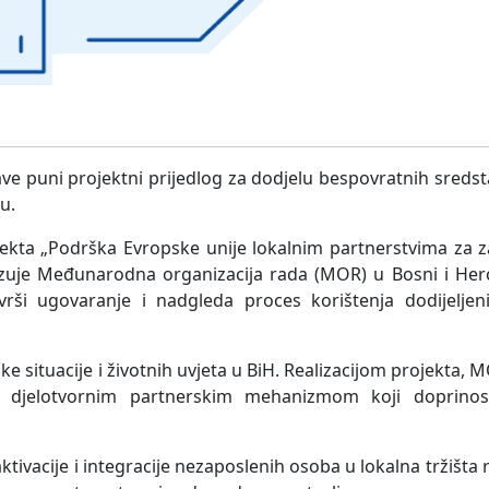
ave puni projektni prijedlog za dodjelu bespovratnih sreds
u.
ojekta „Podrška Evropske unije lokalnim partnerstvima za z
ealizuje Međunarodna organizacija rada (MOR) u Bosni i Herc
i ugovaranje i nadgleda proces korištenja dodijeljenih
e situacije i životnih uvjeta u BiH. Realizacijom projekta,
 sa djelotvornim partnerskim mehanizmom koji doprin
ktivacije i integracije nezaposlenih osoba u lokalna tržišta