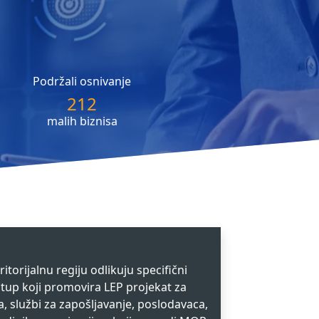
Podržali osnivanje
212
malih biznisa
itorijalnu regiju odlikuju specifični
istup koji promovira LEP projekat za
, službi za zapošljavanje, poslodavaca,