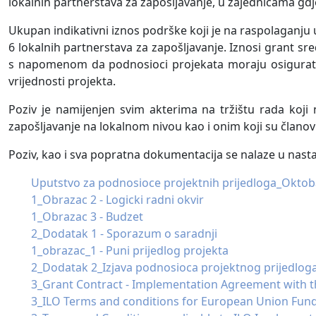
lokalnih partnerstava za zapošljavanje, u zajednicama gdj
Ukupan indikativni iznos podrške koji je na raspolaganju u
6 lokalnih partnerstava za zapošljavanje. Iznosi grant 
s napomenom da podnosioci projekata moraju osigurati 
vrijednosti projekta.
Poziv je namijenjen svim akterima na tržištu rada koji 
zapošljavanje na lokalnom nivou kao i onim koji su članovi
Poziv, kao i sva popratna dokumentacija se nalaze u nast
Uputstvo za podnosioce projektnih prijedloga_Oktob
1_Obrazac 2 - Logicki radni okvir
1_Obrazac 3 - Budzet
2_Dodatak 1 - Sporazum o saradnji
1_obrazac_1 - Puni prijedlog projekta
2_Dodatak 2_Izjava podnosioca projektnog prijedlog
3_Grant Contract - Implementation Agreement with t
3_ILO Terms and conditions for European Union Fun