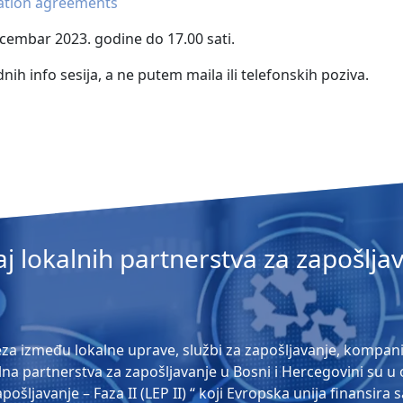
tation agreements
ecembar 2023. godine do 17.00 sati.
 info sesija, a ne putem maila ili telefonskih poziva.
aj lokalnih partnerstva za zapošlja
za između lokalne uprave, službi za zapošljavanje, kompanija
alna partnerstva za zapošljavanje u Bosni i Hercegovini su u
ošljavanje – Faza II (LEP II) “ koji Evropska unija finansira