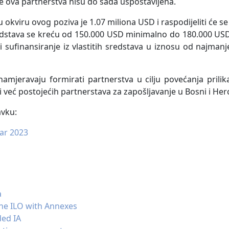
e ova partnerstva nisu do sada uspostavljena.
 okviru ovog poziva je 1.07 miliona USD i raspodijeliti će 
sredstava se kreću od 150.000 USD minimalno do 180.000 U
sufinansiranje iz vlastitih sredstava u iznosu od najma
namjeravaju formirati partnerstva u cilju povećanja prili
 već postojećih partnerstava za zapošljavanje u Bosni i Her
avku:
ar 2023
a
he ILO with Annexes
ded IA