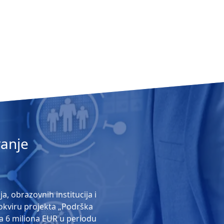
vanje
, obrazovnih institucija i
 okviru projekta „Podrška
 sa 6 miliona EUR u periodu