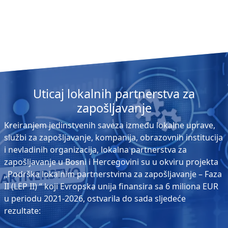
Uticaj lokalnih partnerstva za
zapošljavanje
Kreiranjem jedinstvenih saveza između lokalne uprave,
službi za zapošljavanje, kompanija, obrazovnih institucija
i nevladinih organizacija, lokalna partnerstva za
zapošljavanje u Bosni i Hercegovini su u okviru projekta
„Podrška lokalnim partnerstvima za zapošljavanje – Faza
II (LEP II) “ koji Evropska unija finansira sa 6 miliona EUR
u periodu 2021-2026, ostvarila do sada sljedeće
rezultate: