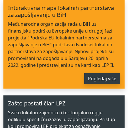
Interaktivna mapa lokalnih partnerstava
za zapošljavanje u BiH
Međunarodna organizacija rada u BiH uz
finansijsku podršku Evropske unije u drugoj fazi
projekta "Podrška EU lokalnim partnerstvima za
zapošljavanje u BiH" podržava dvadeset lokalnih
partnerstava za zapošljavanje. Njihovi projekti su
promovisani na događaju u Sarajevu 20. aprila
2022. godine i predstavljeni su na karti kao LEP II.
Pogledaj više
Zašto postati član LPZ
Svaku lokalnu zajednicu i teritorijalnu regiju
odlikuju specifični izazovi u zapošljavanju. Pristup
koji promovira LEP projekat za osnaživanje