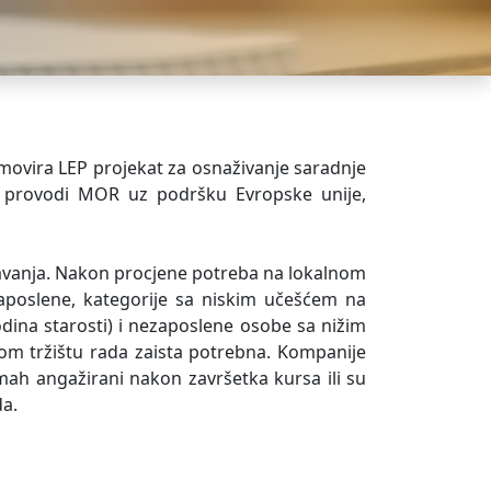
promovira LEP projekat za osnaživanje saradnje
oji provodi MOR uz podršku Evropske unije,
javanja. Nakon procjene potreba na lokalnom
zaposlene, kategorije sa niskim učešćem na
dina starosti) i nezaposlene osobe sa nižim
om tržištu rada zaista potrebna. Kompanije
dmah angažirani nakon završetka kursa ili su
da.