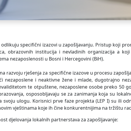
u odlikuju specifični izazovi u zapošljavanju. Pristup koji 
aca, obrazovnih institucija i nevladinih organizacija a k
ma nezaposlenosti u Bosni i Hercegovini (BiH).
na razvoju rješenja za specifične izazove u procesu zapošl
ući nezaposlene i neaktivne žene i mlade, dugotrajno ne
 invaliditetom te otpuštene, nezaposlene osobe preko 50 go
razovanja, osposobljavaju se za zanimanja koja su lokaln
svoju ulogu. Korisnici prve faze projekta (LEP I) su ili o
ovim vještinama koje ih čine konkurentnijima na tržištu ra
čnost djelovanja lokalnih partnerstava za zapošljavanje: