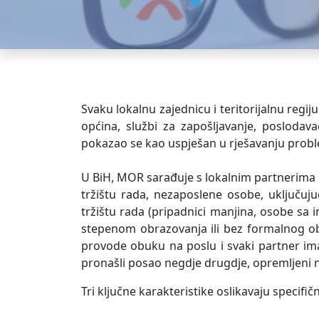
Svaku lokalnu zajednicu i teritorijalnu regij
općina, službi za zapošljavanje, poslodav
pokazao se kao uspješan u rješavanju proble
U BiH, MOR sarađuje s lokalnim partnerima 
tržištu rada, nezaposlene osobe, uključuj
tržištu rada (pripadnici manjina, osobe sa
stepenom obrazovanja ili bez formalnog ob
provode obuku na poslu i svaki partner ima 
pronašli posao negdje drugdje, opremljeni n
Tri ključne karakteristike oslikavaju specifi