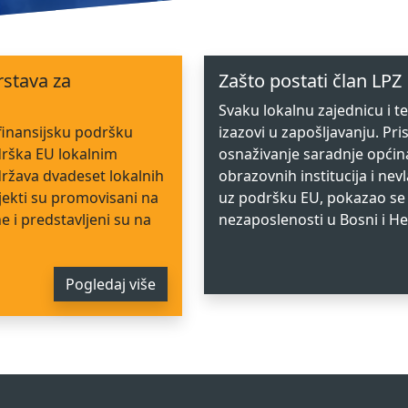
rstava za
Zašto postati član LPZ
Svaku lokalnu zajednicu i ter
finansijsku podršku
izazovi u zapošljavanju. Pr
drška EU lokalnim
osnaživanje saradnje općina
država dvadeset lokalnih
obrazovnih institucija i ne
jekti su promovisani na
uz podršku EU, pokazao se
e i predstavljeni su na
nezaposlenosti u Bosni i He
Pogledaj više