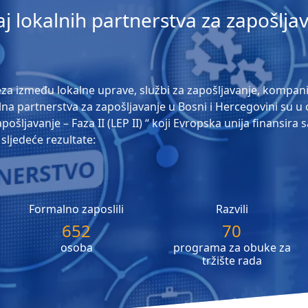
aj lokalnih partnerstva za zapošlja
za između lokalne uprave, službi za zapošljavanje, kompanija
alna partnerstva za zapošljavanje u Bosni i Hercegovini su u
ošljavanje – Faza II (LEP II) “ koji Evropska unija finansira
sljedeće rezultate:
Formalno zaposlili
Razvili
652
70
osoba
programa za obuke za
tržište rada