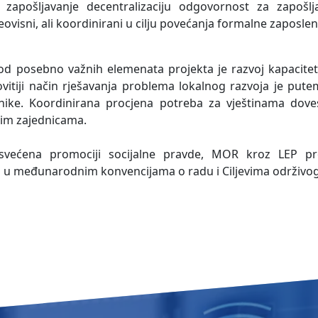
 zapošljavanje decentralizaciju odgovornost za zapoš
visni, ali koordinirani u cilju povećanja formalne zaposlen
d posebno važnih elemenata projekta je razvoj kapacitet
kovitiji način rješavanja problema lokalnog razvoja je pute
onike. Koordinirana procjena potreba za vještinama dov
lnim zajednicama.
osvećena promociji socijalne pravde, MOR kroz LEP p
o u međunarodnim konvencijama o radu i Ciljevima održivog