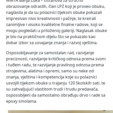
WMTA Banja Luka – Ustanova za stručno
obrazovanje odraslih, član LPZ koji je proveo obuku,
naglasila je da su polaznici tijekom obuke pokazali
impresivan nivo kreativnosti i pažnje, te kreirali
zanimljive i visoko kvalitetne finalne radove, koji se
mogu pogledati u priloženoj galeriji. Naglasak obuke
je bio na praktičnom dijelu što se pokazalo kao
dobar izbor za usvajanje znanja i razvoj vještina.
Osposobljavanje za samostalan rad, razvijanje
preciznosti, razvijanje kritičkog odnosa prema svom
i tuđem radu, te razvijanje pravilnog odnosa prema
strojevima, alatima i opremi, samo su neke od
znanja, vještina i kompetencija koje su polaznici
usvojili tijekom obuke u trajanju 120 školskih sati, te
su zahvaljujući vlastitom trudi i trudu predavača,
osposobljeni da samostalno obrađuju drvo i rade sa
epoxy smolama.