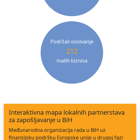
Podržali osnivanje
212
malih biznisa
Interaktivna mapa lokalnih partnerstava
za zapošljavanje u BiH
Međunarodna organizacija rada u BiH uz
finansijsku podršku Evropske unije u drugoj fazi