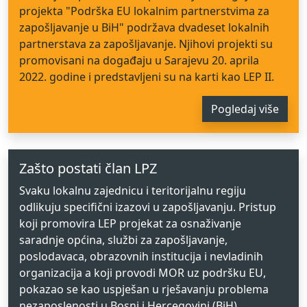
projekta "Podrška EU lokalnim partnerstvima za
zapošljavanje u BiH" podržava dvadeset lokalnih
partnerstava za zapošljavanje. Njihovi projekti su
promovisani na događaju u Sarajevu 20. aprila
2022. godine i predstavljeni su na karti kao LEP II.
Pogledaj više
Zašto postati član LPZ
Svaku lokalnu zajednicu i teritorijalnu regiju
odlikuju specifični izazovi u zapošljavanju. Pristup
koji promovira LEP projekat za osnaživanje
saradnje općina, službi za zapošljavanje,
poslodavaca, obrazovnih institucija i nevladinih
organizacija a koji provodi MOR uz podršku EU,
pokazao se kao uspješan u rješavanju problema
nezaposlenosti u Bosni i Hercegovini (BiH)