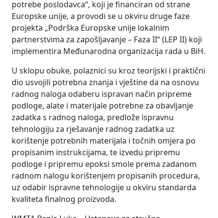
potrebe poslodavca“, koji je financiran od strane
Europske unije, a provodi se u okviru druge faze
projekta „Podrška Europske unije lokalnim
partnerstvima za zapošljavanje – Faza II“ (LEP II) koji
implementira Međunarodna organizacija rada u BiH.
U sklopu obuke, polaznici su kroz teorijski i praktični
dio usvojili potrebna znanja i vještine da na osnovu
radnog naloga odaberu ispravan način pripreme
podloge, alate i materijale potrebne za obavljanje
zadatka s radnog naloga, predlože ispravnu
tehnologiju za rješavanje radnog zadatka uz
korištenje potrebnih materijala i točnih omjera po
propisanim instrukcijama, te izvedu pripremu
podloge i pripremu epoksi smole prema zadanom
radnom nalogu korištenjem propisanih procedura,
uz odabir ispravne tehnologije u okviru standarda
kvaliteta finalnog proizvoda.