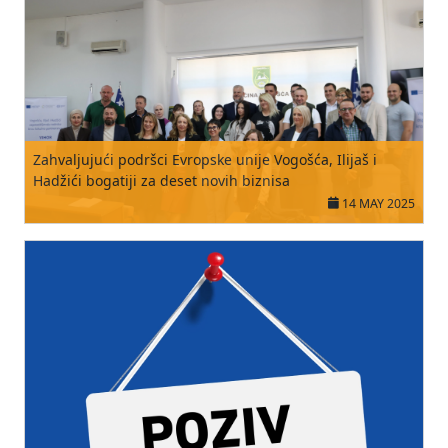
Zahvaljujući podršci Evropske unije Vogošća, Ilijaš i
Hadžići bogatiji za deset novih biznisa
14 MAY 2025