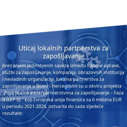
Uticaj lokalnih partnerstva za
zapošljavanje
Kreiranjem jedinstvenih saveza između lokalne uprave,
službi za zapošljavanje, kompanija, obrazovnih institucija
i nevladinih organizacija, lokalna partnerstva za
zapošljavanje u Bosni i Hercegovini su u okviru projekta
„Podrška lokalnim partnerstvima za zapošljavanje – Faza
II (LEP II) “ koji Evropska unija finansira sa 6 miliona EUR
u periodu 2021-2026, ostvarila do sada sljedeće
rezultate: