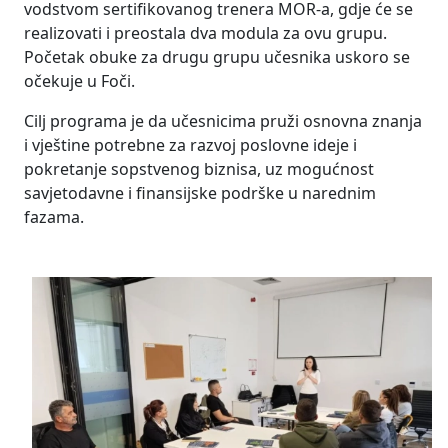
vodstvom sertifikovanog trenera MOR-a, gdje će se
realizovati i preostala dva modula za ovu grupu.
Početak obuke za drugu grupu učesnika uskoro se
očekuje u Foči.
Cilj programa je da učesnicima pruži osnovna znanja
i vještine potrebne za razvoj poslovne ideje i
pokretanje sopstvenog biznisa, uz mogućnost
savjetodavne i finansijske podrške u narednim
fazama.