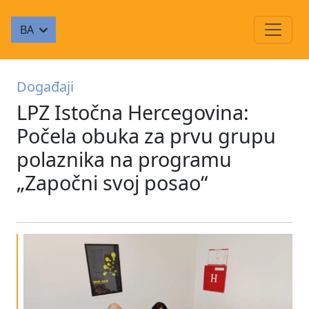
BA
Događaji
LPZ Istočna Hercegovina:
Počela obuka za prvu grupu
polaznika na programu
„Započni svoj posao“