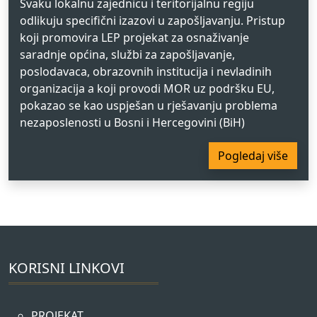
Svaku lokalnu zajednicu i teritorijalnu regiju
odlikuju specifični izazovi u zapošljavanju. Pristup
koji promovira LEP projekat za osnaživanje
saradnje općina, službi za zapošljavanje,
poslodavaca, obrazovnih institucija i nevladinih
organizacija a koji provodi MOR uz podršku EU,
pokazao se kao uspješan u rješavanju problema
nezaposlenosti u Bosni i Hercegovini (BiH)
Pogledaj više
KORISNI LINKOVI
PROJEKAT