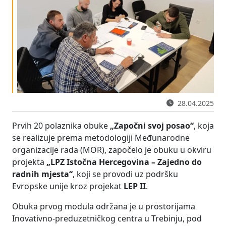
28.04.2025
Prvih 20 polaznika obuke
„Započni svoj posao“
, koja
se realizuje prema metodologiji Međunarodne
organizacije rada (MOR), započelo je obuku u okviru
projekta
„LPZ Istočna Hercegovina – Zajedno do
radnih mjesta“
, koji se provodi uz podršku
Evropske unije kroz projekat
LEP II
.
Obuka prvog modula održana je u prostorijama
Inovativno-preduzetničkog centra u Trebinju, pod