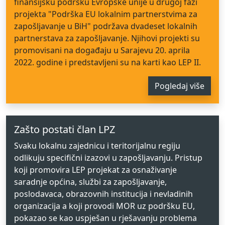
finansijsku podršku Evropske unije u drugoj fazi
projekta "Podrška EU lokalnim partnerstvima za
zapošljavanje u BiH" podržava dvadeset lokalnih
partnerstava za zapošljavanje. Njihovi projekti su
promovisani na događaju u Sarajevu 20. aprila
2022. godine i predstavljeni su na karti kao LEP II.
Pogledaj više
Zašto postati član LPZ
Svaku lokalnu zajednicu i teritorijalnu regiju
odlikuju specifični izazovi u zapošljavanju. Pristup
koji promovira LEP projekat za osnaživanje
saradnje općina, službi za zapošljavanje,
poslodavaca, obrazovnih institucija i nevladinih
organizacija a koji provodi MOR uz podršku EU,
pokazao se kao uspješan u rješavanju problema