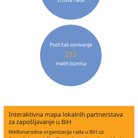
Podržali osnivanje
212
malih biznisa
Interaktivna mapa lokalnih partnerstava
za zapošljavanje u BiH
Međunarodna organizacija rada u BiH uz