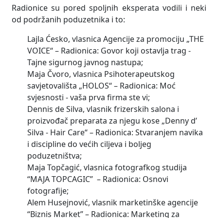
Radionice su pored spoljnih eksperata vodili i neki
od podržanih poduzetnika i to:
Lajla Ćesko, vlasnica Agencije za promociju „THE
VOICE“ – Radionica: Govor koji ostavlja trag -
Tajne sigurnog javnog nastupa;
Maja Čvoro, vlasnica Psihoterapeutskog
savjetovališta „HOLOS“ – Radionica: Moć
svjesnosti - vaša prva firma ste vi;
Dennis de Silva, vlasnik frizerskih salona i
proizvođač preparata za njegu kose „Denny d’
Silva - Hair Care“ – Radionica: Stvaranjem navika
i discipline do većih ciljeva i boljeg
poduzetništva;
Maja Topčagić, vlasnica fotografkog studija
“MAJA TOPCAGIC”
– Radionica: Osnovi
fotografije;
Alem Husejnović, vlasnik marketinške agencije
“Biznis Market” – Radionica: Marketing za