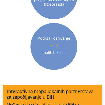
tržište rada
Podržali osnivanje
212
malih biznisa
Interaktivna mapa lokalnih partnerstava
za zapošljavanje u BiH
Međunarodna organizacija rada u BiH uz