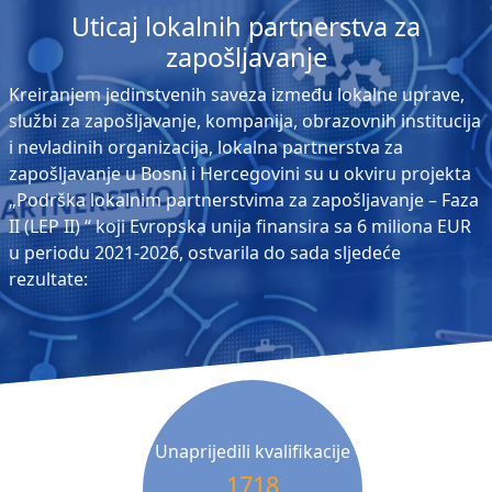
Uticaj lokalnih partnerstva za
zapošljavanje
Kreiranjem jedinstvenih saveza između lokalne uprave,
službi za zapošljavanje, kompanija, obrazovnih institucija
i nevladinih organizacija, lokalna partnerstva za
zapošljavanje u Bosni i Hercegovini su u okviru projekta
„Podrška lokalnim partnerstvima za zapošljavanje – Faza
II (LEP II) “ koji Evropska unija finansira sa 6 miliona EUR
u periodu 2021-2026, ostvarila do sada sljedeće
rezultate:
Unaprijedili kvalifikacije
1718