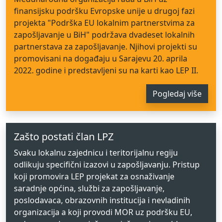
finansijsku podršku Evropske unije u drugoj fazi
projekta "Podrška EU lokalnim partnerstvima za
zapošljavanje u BiH" podržava dvadeset lokalnih
partnerstava za zapošljavanje. Njihovi projekti su
promovisani na događaju u Sarajevu 20. aprila
2022. godine i predstavljeni su na karti kao LEP II.
Pogledaj više
Zašto postati član LPZ
Svaku lokalnu zajednicu i teritorijalnu regiju
odlikuju specifični izazovi u zapošljavanju. Pristup
koji promovira LEP projekat za osnaživanje
saradnje općina, službi za zapošljavanje,
poslodavaca, obrazovnih institucija i nevladinih
organizacija a koji provodi MOR uz podršku EU,