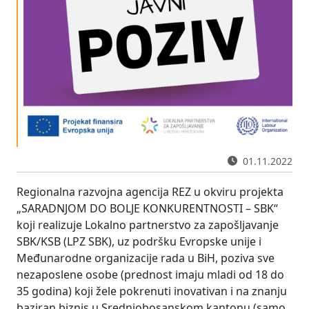
01.11.2022
Regionalna razvojna agencija REZ u okviru projekta
„SARADNJOM DO BOLJE KONKURENTNOSTI – SBK“
koji realizuje Lokalno partnerstvo za zapošljavanje
SBK/KSB (LPZ SBK), uz podršku Evropske unije i
Međunarodne organizacije rada u BiH, poziva sve
nezaposlene osobe (prednost imaju mladi od 18 do
35 godina) koji žele pokrenuti inovativan i na znanju
baziran biznis u Srednjobosanskom kantonu (samo