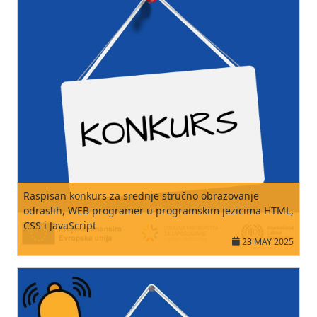
Raspisan konkurs za srednje stručno obrazovanje
odraslih, WEB programer u programskim jezicima HTML,
CSS i JavaScript
23 MAY 2025