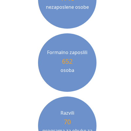
nezaposlene osobe
Formalno zaposlili
652
osoba
Razvili
70
programa za obuke za