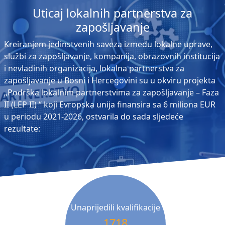
Uticaj lokalnih partnerstva za
zapošljavanje
Kreiranjem jedinstvenih saveza između lokalne uprave,
službi za zapošljavanje, kompanija, obrazovnih institucija
i nevladinih organizacija, lokalna partnerstva za
zapošljavanje u Bosni i Hercegovini su u okviru projekta
„Podrška lokalnim partnerstvima za zapošljavanje – Faza
II (LEP II) “ koji Evropska unija finansira sa 6 miliona EUR
u periodu 2021-2026, ostvarila do sada sljedeće
rezultate:
Unaprijedili kvalifikacije
1718