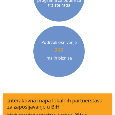
programa za obuke za
tržište rada
Podržali osnivanje
212
malih biznisa
Interaktivna mapa lokalnih partnerstava
za zapošljavanje u BiH