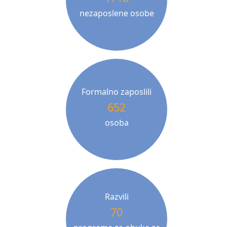
nezaposlene osobe
Formalno zaposlili
652
osoba
Razvili
70