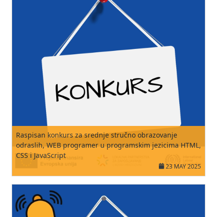
Raspisan konkurs za srednje stručno obrazovanje
odraslih, WEB programer u programskim jezicima HTML,
CSS i JavaScript
23 MAY 2025