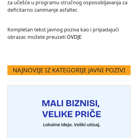
za učešće u programu stručnog osposobljavanja za
deficitarno zanimanje asfalter.
Kompletan tekst javnog poziva kao i pripadajući
obrazac možete preuzeti
OVDJE
NAJNOVIJE IZ KATEGORIJE JAVNI POZIVI