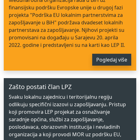
Međunarodna organizacija rada u BiH uz
finansijsku podršku Evropske unije u drugoj fazi
projekta "Podrška EU lokalnim partnerstvima za
zapošljavanje u BiH" podržava dvadeset lokalnih
partnerstava za zapošljavanje. Njihovi projekti su
promovisani na događaju u Sarajevu 20. aprila
2022. godine i predstavljeni su na karti kao LEP II.
Pogledaj više
Zašto postati član LPZ
Svaku lokalnu zajednicu i teritorijalnu regiju
odlikuju specifični izazovi u zapošljavanju. Pristup
koji promovira LEP projekat za osnaživanje
saradnje općina, službi za zapošljavanje,
poslodavaca, obrazovnih institucija i nevladinih
organizacija a koji provodi MOR uz podršku EU,