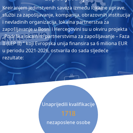
Kreiranjem jedinstvenih saveza između lokalne uprave,
službi za zapošljavanje, kompanija, obrazovnih institucija
i nevladinih organizacija, lokalna partnerstva za
zapošljavanje u Bosni i Hercegovini su u okviru projekta
„Podrška lokalnim partnerstvima za zapošljavanje – Faza
II (LEP II) “ koji Evropska unija finansira sa 6 miliona EUR
u periodu 2021-2026, ostvarila do sada sljedeće
rezultate:
Unaprijedili kvalifikacije
1718
nezaposlene osobe