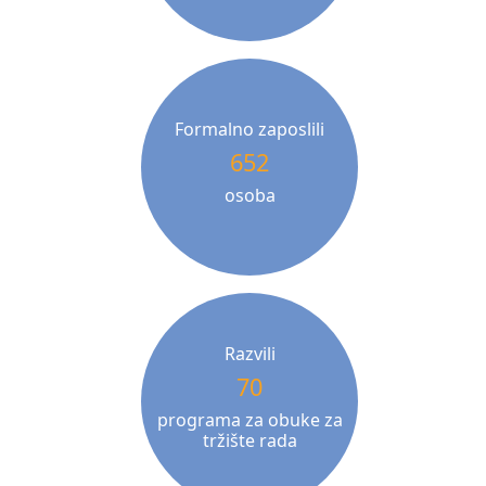
Formalno zaposlili
652
osoba
Razvili
70
programa za obuke za
tržište rada