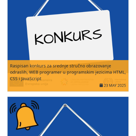
Raspisan konkurs za srednje stručno obrazovanje
odraslih, WEB programer u programskim jezicima HTML,
CSS i JavaScript
23 MAY 2025