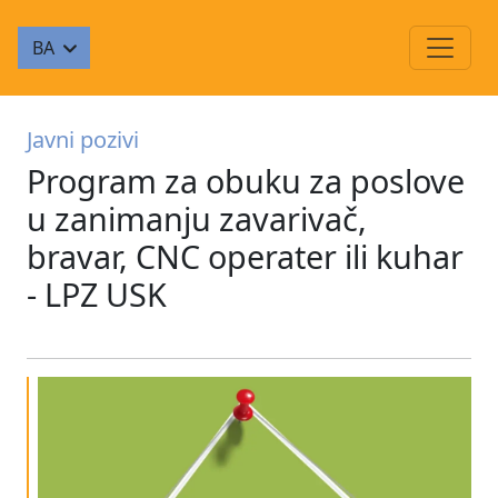
BA
Javni pozivi
Program za obuku za poslove
u zanimanju zavarivač,
bravar, CNC operater ili kuhar
- LPZ USK