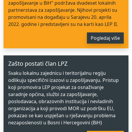
zapošljavanje u BiH" podržava dvadeset lokalnih
partnerstava za zapošljavanje. Njihovi projekti su
promovisani na događaju u Sarajevu 20. aprila
2022. godine i predstavljeni su na karti kao LEP II.
Pogledaj više
Zašto postati član LPZ
Svaku lokalnu zajednicu i teritorijalnu regiju
odlikuju specifični izazovi u zapošljavanju. Pristup
koji promovira LEP projekat za osnaživanje
saradnje općina, službi za zapošljavanje,
poslodavaca, obrazovnih institucija i nevladinih
organizacija a koji provodi MOR uz podršku EU,
pokazao se kao uspješan u rješavanju problema
nezaposlenosti u Bosni i Hercegovini (BiH)